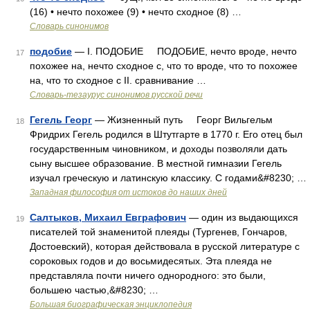
(16) • нечто похожее (9) • нечто сходное (8) …
Словарь синонимов
подобие
— I. ПОДОБИЕ ПОДОБИЕ, нечто вроде, нечто
17
похожее на, нечто сходное с, что то вроде, что то похожее
на, что то сходное с II. сравнивание …
Словарь-тезаурус синонимов русской речи
Гегель Георг
— Жизненный путь Георг Вильгельм
18
Фридрих Гегель родился в Штутгарте в 1770 г. Его отец был
государственным чиновником, и доходы позволяли дать
сыну высшее образование. В местной гимназии Гегель
изучал греческую и латинскую классику. С годами&#8230; …
Западная философия от истоков до наших дней
Салтыков, Михаил Евграфович
— один из выдающихся
19
писателей той знаменитой плеяды (Тургенев, Гончаров,
Достоевский), которая действовала в русской литературе с
сороковых годов и до восьмидесятых. Эта плеяда не
представляла почти ничего однородного: это были,
большею частью,&#8230; …
Большая биографическая энциклопедия