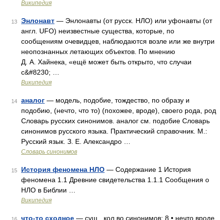
Википедия
Энлонавт
— Энлонавты (от русск. НЛО) или уфонавты (от
13
англ. UFO) неизвестные существа, которые, по
сообщениям очевидцев, наблюдаются возле или же внутри
неопознанных летающих объектов. По мнению
Д. А. Хайнека, «ещё может быть открыто, что случаи
с&#8230; …
Википедия
аналог
— модель, подобие, тождество, по образу и
14
подобию, (нечто, что то) (похожее, вроде), своего рода, род
Словарь русских синонимов. аналог см. подобие Словарь
синонимов русского языка. Практический справочник. М.:
Русский язык. З. Е. Александро …
Словарь синонимов
История феномена НЛО
— Содержание 1 История
15
феномена 1.1 Древние свидетельства 1.1.1 Сообщения о
НЛО в Библии …
Википедия
что-то сходное
— сущ., кол во синонимов: 8 • нечто вроде
16