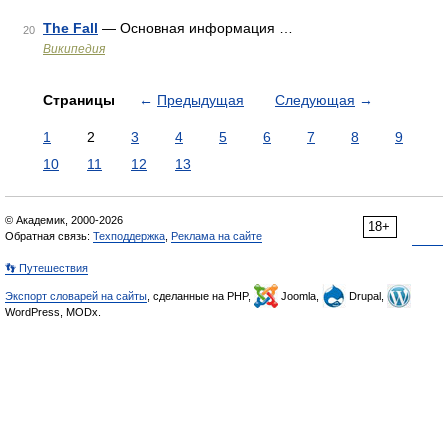
The Fall
— Основная информация …
20
Википедия
Страницы
←
Предыдущая
Следующая
→
1
2
3
4
5
6
7
8
9
10
11
12
13
© Академик, 2000-2026
18+
Обратная связь:
Техподдержка
,
Реклама на сайте
👣 Путешествия
Экспорт словарей на сайты
, сделанные на PHP,
Joomla,
Drupal,
WordPress, MODx.